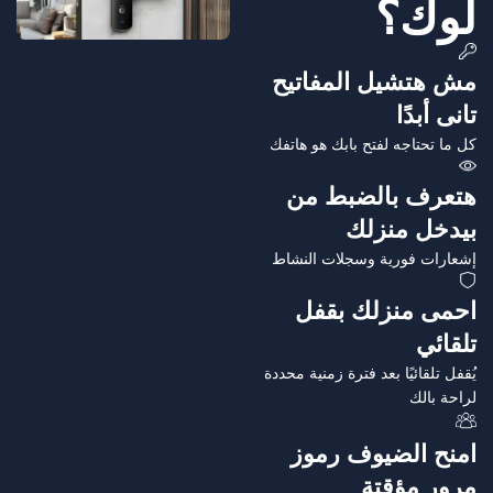
لوك؟
مش هتشيل المفاتيح
تانى أبدًا
كل ما تحتاجه لفتح بابك هو هاتفك
هتعرف بالضبط من
بيدخل منزلك
إشعارات فورية وسجلات النشاط
احمى منزلك بقفل
تلقائي
يُقفل تلقائيًا بعد فترة زمنية محددة
لراحة بالك
امنح الضيوف رموز
مرور مؤقتة